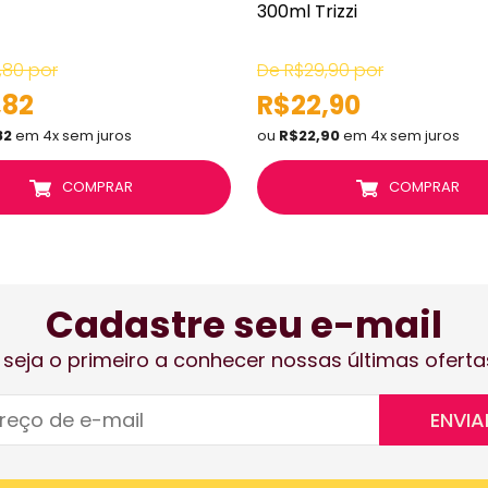
300ml Trizzi
,80 por
De R$29,90 por
,82
R$22,90
82
em 4x sem juros
ou
R$22,90
em 4x sem juros
COMPRAR
COMPRAR
Cadastre seu e-mail
 seja o primeiro a conhecer nossas últimas oferta
ENVIA