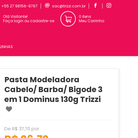
:
+55 27 98156-9767
sac@trizzi.com.br
Olá Visitante!
0 itens
Faça login ou cadastre-se
Meu Carrinho
LINHAS
Pasta Modeladora
Cabelo/ Barba/ Bigode 3
em 1 Dominus 130g Trizzi
De R$ 37,70 por