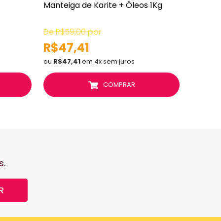
Manteiga de Karite + Óleos 1Kg
Maker 2
De R$59,00 por
De R$29
R$47,41
R$20
ou
R$47,41
em 4x sem juros
ou
R$20,
COMPRAR
s.
R