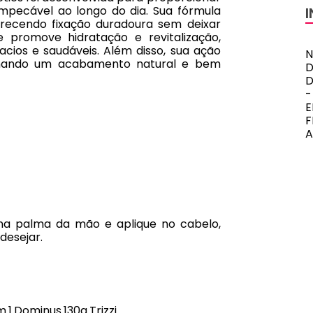
 impecável ao longo do dia. Sua fórmula
recendo fixação duradoura sem deixar
e promove hidratação e revitalização,
cios e saudáveis. Além disso, sua ação
N
ionando um acabamento natural e bem
D
E
A
na palma da mão e aplique no cabelo,
desejar.
1 Dominus 130g Trizzi