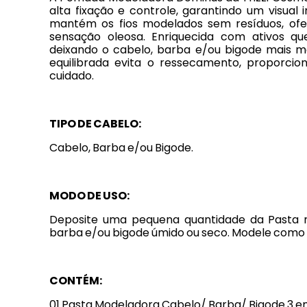
alta fixação e controle, garantindo um visual
mantém os fios modelados sem resíduos, ofe
sensação oleosa. Enriquecida com ativos qu
deixando o cabelo, barba e/ou bigode mais ma
equilibrada evita o ressecamento, proporc
cuidado.
TIPO DE CABELO:
Cabelo, Barba e/ou Bigode.
MODO DE USO:
Deposite uma pequena quantidade da Pasta 
barba e/ou bigode úmido ou seco. Modele como 
CONTÉM:
01 Pasta Modeladora Cabelo/ Barba/ Bigode 3 em 