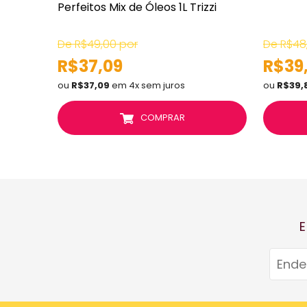
Perfeitos Mix de Óleos 1L Trizzi
De R$49,00 por
De R$48
R$37,09
R$39
ou
R$37,09
em 4x sem juros
ou
R$39,
COMPRAR
E