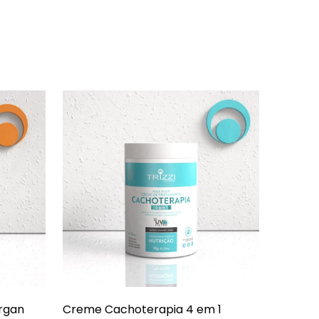
rgan
Creme Cachoterapia 4 em 1
Água M