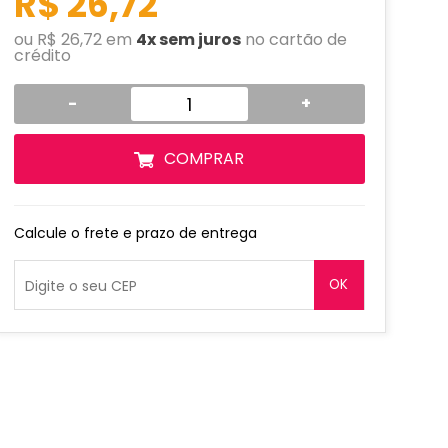
R$ 26,72
ou R$ 26,72 em
4x sem juros
no cartão de
crédito
-
+
COMPRAR
Calcule o frete e prazo de entrega
OK