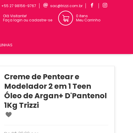
:
+55 27 98156-9767
sac@trizzi.com.br
Olá Visitante!
0 itens
Faça login ou cadastre-se
Meu Carrinho
LINHAS
Creme de Pentear e
Modelador 2 em 1 Teen
Óleo de Argan+ D'Pantenol
1Kg Trizzi