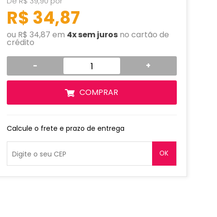
De R$ 39,90 por
R$ 34,87
ou R$ 34,87 em
4x sem juros
no cartão de
crédito
-
+
COMPRAR
Calcule o frete e prazo de entrega
OK