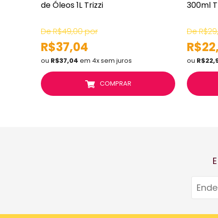
de Óleos 1L Trizzi
300ml Tr
De R$49,00 por
De R$29
R$37,04
R$22
ou
R$37,04
em 4x sem juros
ou
R$22,
COMPRAR
E