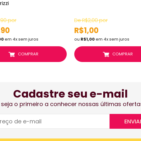
izzi
,90 por
De R$2,00 por
,90
R$1,00
90
em 4x sem juros
ou
R$1,00
em 4x sem juros
COMPRAR
COMPRAR
Cadastre seu e-mail
 seja o primeiro a conhecer nossas últimas oferta
ENVIA