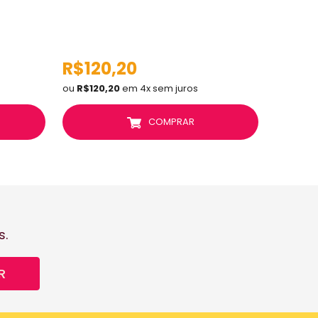
R$120,20
R$11
ou
R$120,20
em 4x sem juros
ou
R$113
COMPRAR
s.
R