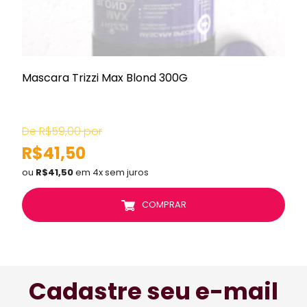
Mascara Trizzi Max Blond 300G
S
De R$59,00 por
R$41,50
ou
R$41,50
em 4x sem juros
COMPRAR
Cadastre seu e-mail