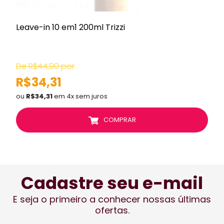
Leave-in 10 em1 200ml Trizzi
C
De R$44,90 por
R$34,31
ou
R$34,31
em 4x sem juros
COMPRAR
Cadastre seu e-mail
E seja o primeiro a conhecer nossas últimas
ofertas.