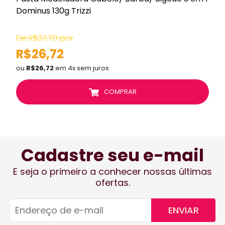
Dominus 130g Trizzi
C
De R$37,70 por
R$26,72
ou
R$26,72
em 4x sem juros
COMPRAR
Cadastre seu e-mail
E seja o primeiro a conhecer nossas últimas
ofertas.
ENVIAR