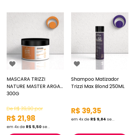
MASCARA TRIZZI
Shampoo Matizador
NATURE MASTER ARGAN
Trizzi Max Blond 250ML
300G
De
R$ 39,90
por
R$ 39,35
R$ 21,98
em 4x de
R$ 9,84
sem juros
em 4x de
R$ 5,50
sem juros