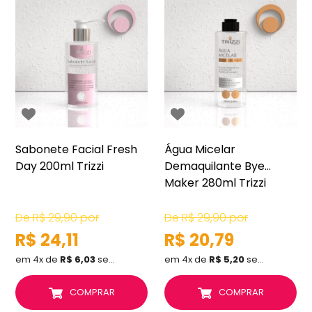
Sabonete Facial Fresh
Água Micelar
Day 200ml Trizzi
Demaquilante Bye
Maker 280ml Trizzi
De
R$ 29,90
por
De
R$ 29,90
por
R$ 24,11
R$ 20,79
em 4x de
R$ 6,03
sem juros
em 4x de
R$ 5,20
sem juros
COMPRAR
COMPRAR