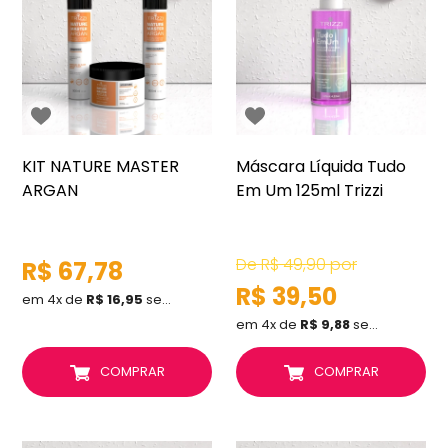
KIT NATURE MASTER
Máscara Líquida Tudo
ARGAN
Em Um 125ml Trizzi
De
R$ 49,90
por
R$ 67,78
R$ 39,50
em 4x de
R$ 16,95
sem juros
em 4x de
R$ 9,88
sem juros
COMPRAR
COMPRAR