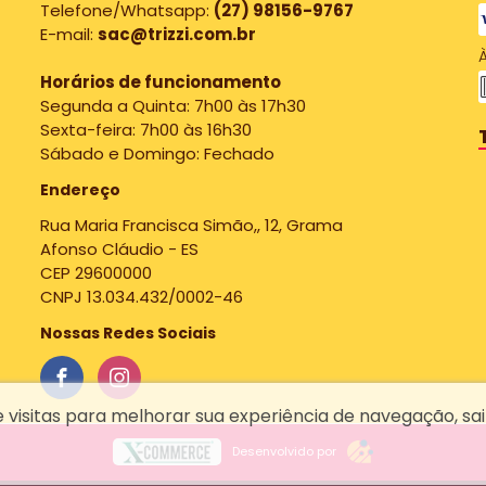
Telefone/Whatsapp:
(27) 98156-9767
E-mail:
sac@trizzi.com.br
À
Horários de funcionamento
Segunda a Quinta: 7h00 às 17h30
Sexta-feira: 7h00 às 16h30
Sábado e Domingo: Fechado
Endereço
Rua Maria Francisca Simão,, 12, Grama
Afonso Cláudio - ES
CEP 29600000
CNPJ 13.034.432/0002-46
Nossas Redes Sociais
e visitas para melhorar sua experiência de navegação, s
Desenvolvido por