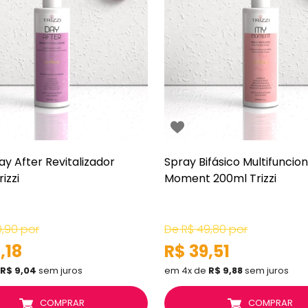
y After Revitalizador
Spray Bifásico Multifuncio
izzi
Moment 200ml Trizzi
9,90
por
De
R$ 49,80
por
,18
R$ 39,51
R$ 9,04
sem juros
em 4x de
R$ 9,88
sem juros
COMPRAR
COMPRAR