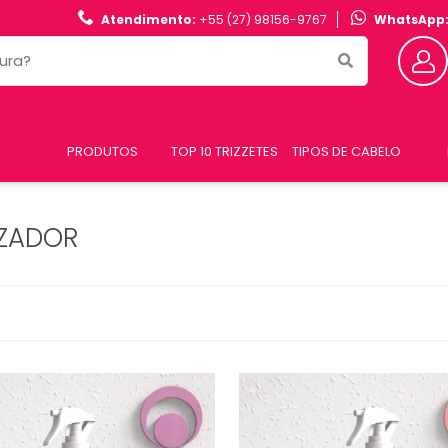
Atendimento:
+55 (27) 98156-9767
WhatsApp
PRODUTOS
TOP 10 TRIZZETES
TIPOS DE CABELO
IZADOR