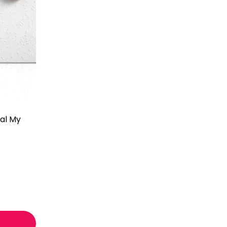
nal My