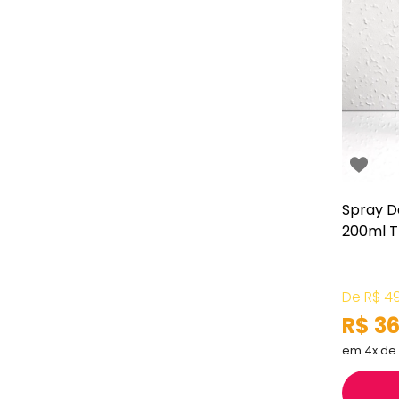
Spray Da
200ml Tr
De
R$ 4
R$ 36
em 4x de