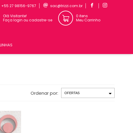
:
+55 27 98156-9767
sac@trizzi.com.br
Olá Visitante!
0 itens
Faça login ou cadastre-se
Meu Carrinho
LINHAS
Ordenar por: