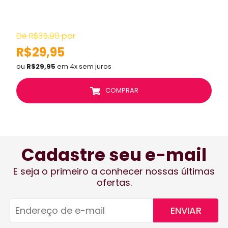
T
De R$35,90 por
R$29,95
ou
R$29,95
em 4x sem juros
COMPRAR
Cadastre seu e-mail
E seja o primeiro a conhecer nossas últimas
ofertas.
ENVIAR