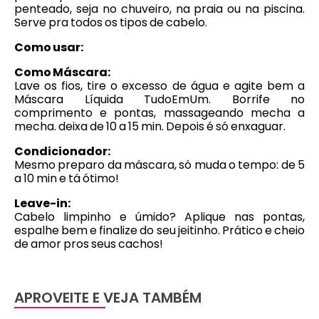
penteado, seja no chuveiro, na praia ou na piscina.
Serve pra todos os tipos de cabelo.
Como usar:
Como Máscara:
Lave os fios, tire o excesso de água e agite bem a
Máscara Líquida TudoEmUm. Borrife no
comprimento e pontas, massageando mecha a
mecha. deixa de 10 a 15 min. Depois é só enxaguar.
Condicionador:
Mesmo preparo da máscara, só muda o tempo: de 5
a 10 min e tá ótimo!
Leave-in:
Cabelo limpinho e úmido? Aplique nas pontas,
espalhe bem e finalize do seu jeitinho. Prático e cheio
de amor pros seus cachos!
APROVEITE E VEJA TAMBÉM